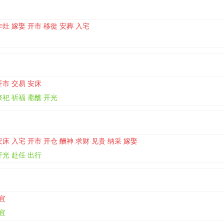
作灶 嫁娶 开市 移徙 安葬 入宅
开市 交易 安床
祭祀 祈福 斋醮 开光
安床 入宅 开市 开仓 酬神 求财 见贵 纳采 嫁娶
开光 赴任 出行
宜
宜