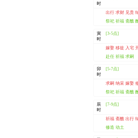
时
出行 求财 见贵 
祭祀 祈福 斋醮 
寅
[3-5点]
时
嫁娶 移徙 入宅 
赴任 祈福 求嗣
卯
[5-7点]
时
求嗣 纳采 嫁娶 
祭祀 祈福 斋醮 
辰
[7-9点]
时
祈福 斋醮 出行 
修造 动土