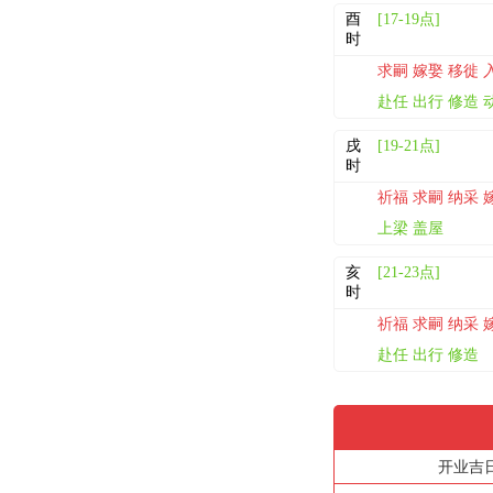
酉
[17-19点]
时
求嗣 嫁娶 移徙 
赴任 出行 修造 
戌
[19-21点]
时
祈福 求嗣 纳采 
上梁 盖屋
亥
[21-23点]
时
祈福 求嗣 纳采 
赴任 出行 修造
开业吉