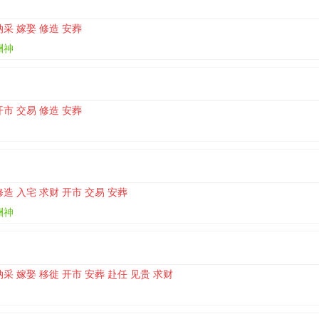
纳采 嫁娶 修造 安葬
酬神
开市 交易 修造 安葬
修造 入宅 求财 开市 交易 安葬
酬神
纳采 嫁娶 移徙 开市 安葬 赴任 见贵 求财