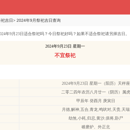
祭祀吉日
2024年9月祭祀吉日查询
>
2024年9月23日适合祭祀吗？今日祭祀好吗？如果不适合祭祀请另择吉日。
2024年9月23日 星期一
不宜祭祀
2024年9月23日 星期一（阳历）天秤座
二零二四年农历八月廿一（阴历）属
甲辰年 癸酉月 庚寅日
】
月德,解神,五合,青龙,鸣吠对,天贵,天瑞
】
劫煞,小耗,归忌,黄沙,俱将,卧尸
】
碓磨炉、外正北