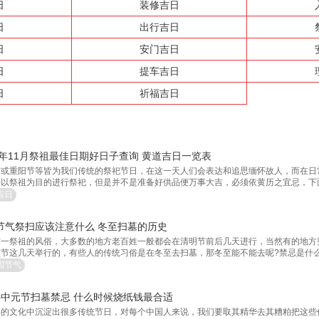
日
装修吉日
日
出行吉日
日
安门吉日
日
提车吉日
日
祈福吉日
22年11月祭祖最佳日期好日子查询 黄道吉日一览表
节或重阳节等皆为我们传统的祭祀节日，在这一天人们会表达和追思缅怀故人，而在日
以祭祖为目的进行祭祀，但是并不是准备好供品便万事大吉，必须依黄历之宜忌，下面
月祭祖黄道吉日精选，希望对您有所帮助!
吉日
节气祭扫应该注意什么 冬至扫墓的历史
这一祭祖的风俗，大多数的地方老百姓一般都会在清明节前后几天进行，当然有的地方
秋节这几天举行的，有些人的传统习俗是在冬至去扫墓，那冬至能不能去呢?禁忌是什么
四节气
半中元节扫墓禁忌 什么时候烧纸钱最合适
年的文化中沉淀出很多传统节日，对每个中国人来说，我们要取其精华去其糟粕把这些