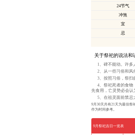
24节气
冲煞
宜
忌
关于祭祀的说法和
1、碑不能动。许多
2、从一些习俗和风
3、按照习俗，祭扫
4、祭祀死者的食物
先食用，亡灵势必会认
5、在祖灵面前禁忌
9月30天共有21天为最佳
作为时间参考。
9月祭祀吉日一览表