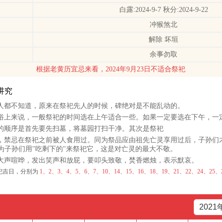
白露:2024-9-7 秋分:2024-9-22
冲猴煞北
解除 坏垣
余事勿取
根据老黄历宜忌来看，2024年9月23日不适合祭祀
讲究
人都不知道，原来在祭祀先人的时候，碑绝对是不能乱动的。
俗上来说，一般祭祀的时间选在上午适合一些。如果一定要选在下午，一
的顺序是首先要先扫墓，将墓园打扫干净。其次是祭祀
，禁忌在祭祀之前被人食用过。同为祭品应由祖先亡灵享用过后，子孙们
为子孙们用"吃剩下的"来祭祀它，这是对亡灵的最大不敬。
大声喧哗，发出笑声和放屁，要叩头致敬，焚香燃烛，表示默哀。
祭祀吉日，分别为
1、2、3、4、5、6、7、10、14、15、16、18、19、21、22、24、25、