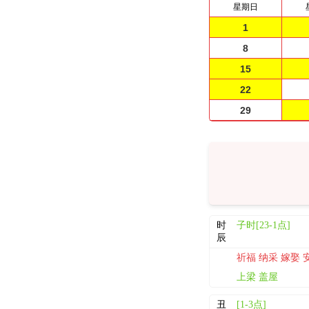
星期日
1
8
15
22
29
时
子时[23-1点]
辰
祈福 纳采 嫁娶 
上梁 盖屋
丑
[1-3点]