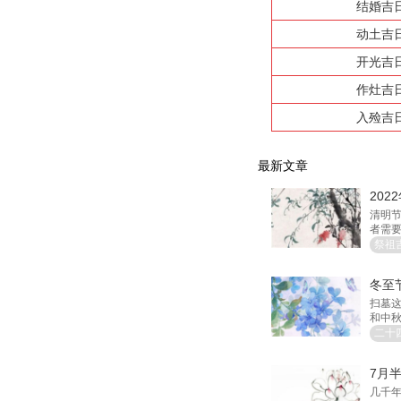
结婚吉
动土吉
开光吉
作灶吉
入殓吉
最新文章
20
清明
者需要
年11
祭祖
冬至
扫墓
和中
二十
7月
几千