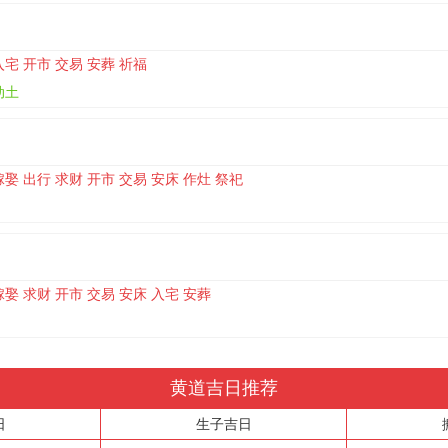
入宅 开市 交易 安葬 祈福
动土
嫁娶 出行 求财 开市 交易 安床 作灶 祭祀
嫁娶 求财 开市 交易 安床 入宅 安葬
黄道吉日推荐
日
生子吉日