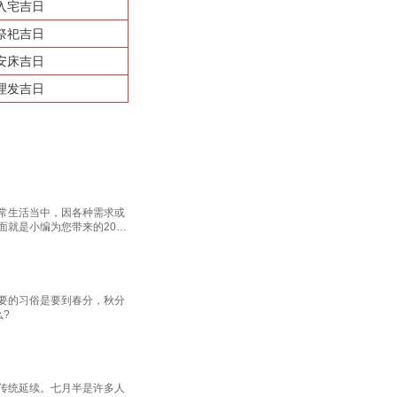
入宅吉日
祭祀吉日
安床吉日
理发吉日
常生活当中，因各种需求或
就是小编为您带来的2022
要的习俗是要到春分，秋分
?
传统延续。七月半是许多人