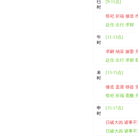
巳
[9-11点]
时
祭祀 祈福 修造 
赴任 出行 求财
午
[11-13点]
时
求嗣 纳采 嫁娶 
赴任 出行 求财 
未
[13-15点]
时
修造 盖屋 移徙 
祭祀 祈福 斋醮 
申
[15-17点]
时
日破大凶 诸事不
日破大凶 诸事不