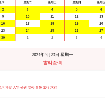
星期一
星期二
星期三
星期四
星期
2
3
4
5
6
9
10
11
12
13
16
17
18
19
20
23
24
25
26
27
30
1
2
3
4
2024年9月23日 星期一
吉时查询
安床 移徙 入宅 修造 安葬 赴任 出行 求财